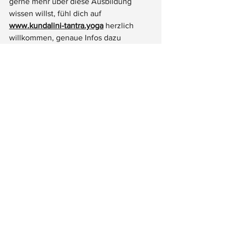
gerne mehr über diese Ausbildung 
wissen willst, fühl dich auf 
www.kundalini-tantra.yoga
 herzlich 
willkommen, genaue Infos dazu 
nachzuschmökern.
Start der Ausbildung ist der 
2. Jänner 
2021,
 um 14 Uhr. 