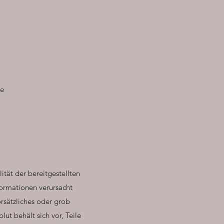
ie
ität der bereitgestellten
formationen verursacht
orsätzliches oder grob
ut behält sich vor, Teile