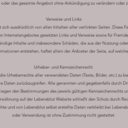
n oder das gesamte Angebot ohne Ankündigung zu verändern oder z
Verweise und Links
 sich ausdrücklich von allen Inhalten aller verlinkten Seiten. Diese Fes
n Internetangebotes gesetzten Links und Verweise sowie für Fremdein
tändige Inhalte und insbesondere Schäden, die aus der Nutzung oder
mationen entstehen, haftet allein der Anbieter der Seite, auf welch
Urheber- und Kennzeichenrecht
 die Urheberrechte aller verwendeten Daten (Texte, Bilder, etc.) zu 
eie Daten zurückzugreifen. Alle genannten und gegebenfalls durch Dr
liegen den Bestimmungen des jeweils gültigen Kennzeichenrechts un
Erwähnung auf der Lebensblut Website schließt den Schutz durch Rech
chte und von Lebensblut selbst erstellte Daten verbleibt bei Lebensbl
oder Verwendung ist ohne Zustimmung nicht gestattet.