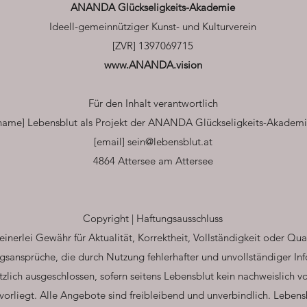
ANANDA Glückseligkeits-Akademie
Ideell-gemeinnütziger Kunst- und Kulturverein
[ZVR] 1397069715
www.ANANDA.vision
Für den Inhalt verantwortlich
name] Lebensblut als Projekt der ANANDA Glückseligkeits-Akadem
[email]
sein@lebensblut.at
4864 Attersee am Attersee
Copyright | Haftungsausschluss
nerlei Gewähr für Aktualität, Korrektheit, Vollständigkeit oder Qual
gsansprüche, die durch Nutzung fehlerhafter und unvollständiger In
zlich ausgeschlossen, sofern seitens Lebensblut kein nachweislich v
vorliegt. Alle Angebote sind freibleibend und unverbindlich. Lebensbl