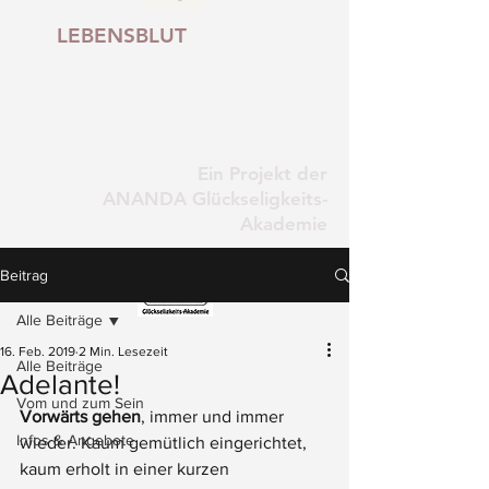
LEBENSBLUT
Ein Projekt der
ANANDA Glückseligkeits-
Akademie
Beitrag
Alle Beiträge
16. Feb. 2019
2 Min. Lesezeit
Alle Beiträge
Adelante!
Vom und zum Sein
Vorwärts gehen
, immer und immer 
Infos & Angebote
wieder. Kaum gemütlich eingerichtet, 
kaum erholt in einer kurzen 