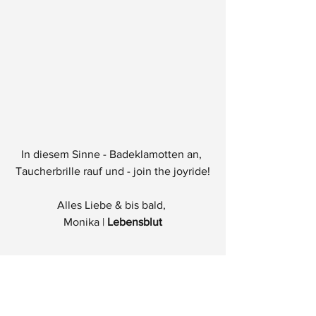
In diesem Sinne - Badeklamotten an, 
Taucherbrille rauf und - join the joyride!
Alles Liebe & bis bald, 
Monika | 
Lebensblut
Ps. Und was auch immer es gerade ist, 
die Sternenkonstellation (Mars-Uranos-
Transit im Zeichen Widder), die 