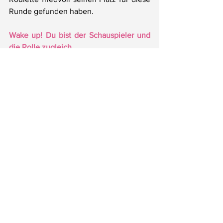
Runde gefunden haben.
Wake up! Du bist der Schauspieler und 
die Rolle zugleich.
Und ich so schließe mit einem Zitat aus 
der Karika:
„na hi nāma vastuto māyābhedo’sti,
kiṃ tu jñānavyavadhānena tatprathā 
bhavet.“
(Īśvarapratyabhijñā Kārikā, I.5.19)
„Es gibt in Wirklichkeit keinen 
Unterschied,
der durch Māyā [Anm.: die Welt] 