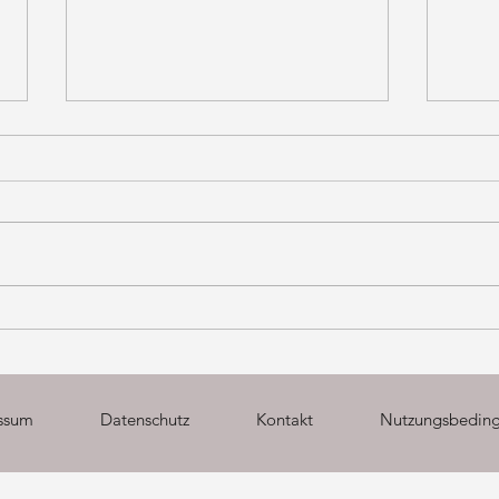
2025
Māyā & Das Stück vom Bettler
ssum
Datenschutz
Kontakt
Nutzungsbedin