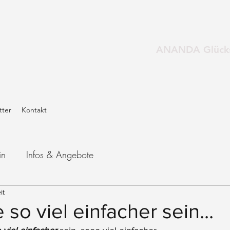
ANANDA Glücks
tter
Kontakt
in
Infos & Angebote
it
 so viel einfacher sein...