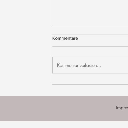
Kommentare
Kommentar verfassen...
Tschüssi & welcome, warrior!
Impre