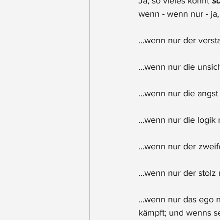
Ja, so vieles könnt 
so
wenn - wenn nur - ja
…wenn nur der versta
…wenn nur die unsiche
…wenn nur die angst n
…wenn nur die logik 
…wenn nur der zweifel
…wenn nur der stolz 
…wenn nur das ego ni
kämpft; und wenns sei