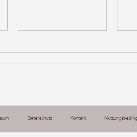
2025
Māyā & Das Stück vom Bettler
ssum
Datenschutz
Kontakt
Nutzungsbedin