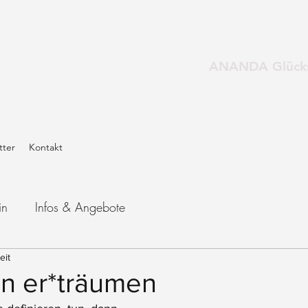
ANANDA Glücks
tter
Kontakt
in
Infos & Angebote
eit
n er*träumen