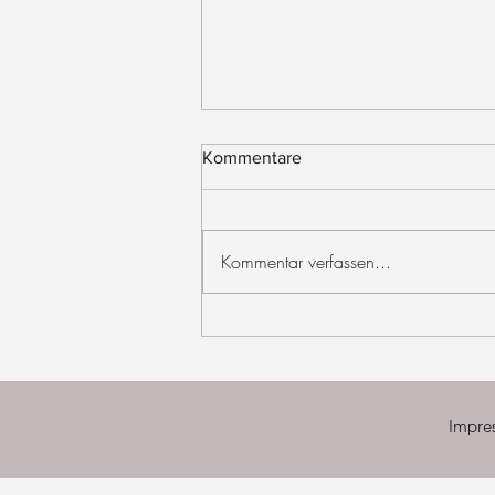
Kommentare
Kommentar verfassen...
Tschüssi & welcome, warrior!
Impre